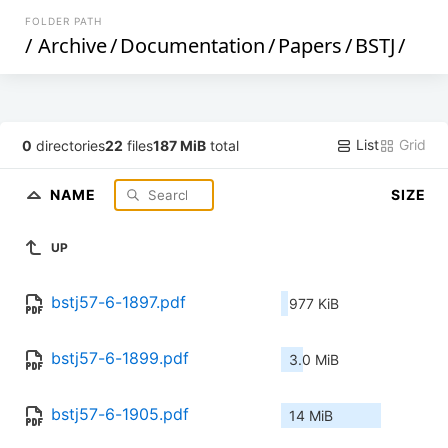
FOLDER PATH
/
Archive
/
Documentation
/
Papers
/
BSTJ
/
List
Grid
0
directories
22
files
187 MiB
total
NAME
SIZE
UP
bstj57-6-1897.pdf
977 KiB
bstj57-6-1899.pdf
3.0 MiB
bstj57-6-1905.pdf
14 MiB